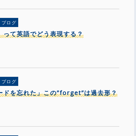
ブログ
」って英語でどう表現する？
ブログ
ドを忘れた」この”forget”は過去形？