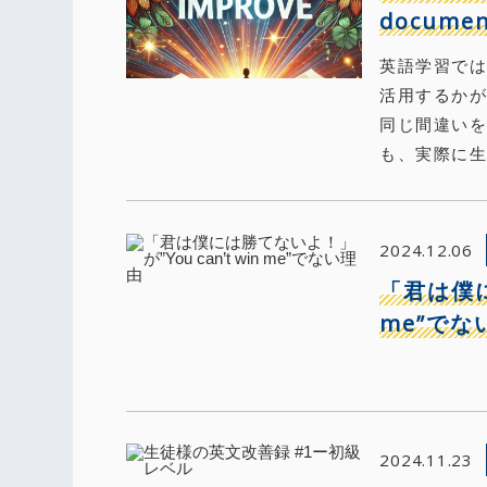
documen
英語学習で
活用するかが
同じ間違い
も、実際に生
2024.12.06
「君は僕に
me”でな
2024.11.23