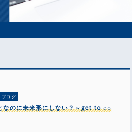
ブログ
なのに未来形にしない？～get to ○○