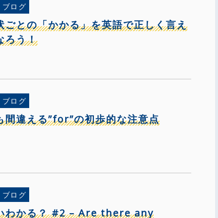
ブログ
状ごとの「かかる」を英語で正しく言え
なろう！
ブログ
間違える”for”の初歩的な注意点
ブログ
かる？ #2 – Are there any