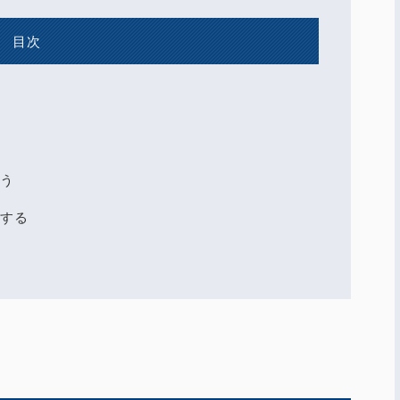
目次
う
する