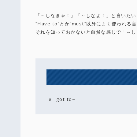
「～しなきゃ！」「～しなよ！」と言いたい
”Have to”とか”must”以外によく使わ
それを知っておかないと自然な感じで「～し
got to~